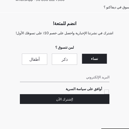
وق في ديفاكتو ؟
انضم للمتعة!
اشترك في نشرتنا الإخبارية واحصل على خصم 10٪ على تسوقك الأول!
لمن تتسوق ؟
نساء
ذكر
أطفال
البريد الإلكتروني
أوافق على سياسة السرية
!إشترك الآن