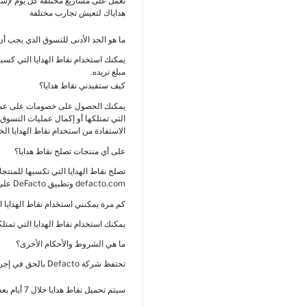
نعمل على مشاريع مختلفة كل يوم لإسعا
هداياك لتعيش تجارب مختلفة
ما هو الحد الأدنى للتسوق الذي يجب أن 
يمكنك استخدام نقاط الهدايا التي كسب
مبلغ تريده.
كيف ستفيدني نقاط هدايا؟
يمكنك الحصول على خصومات على عمليا
التي تمتلكها أو إكمال عمليات التسوق
الاستفادة من استخدام نقاط الهدايا ا
على أي منتجات تصلح نقاط هدايا؟
defacto.com وتطبيق DeFacto على هاتفك المحمول.
كم مرة يمكنني استخدام نقاط الهدايا 
يمكنك استخدام نقاط الهدايا التي تمتل
ما هي الشروط والأحكام الأخرى؟
تحتفظ شركة Defacto بالحق في إجراء تغييرات ضمن نطاق العروض.
سيتم تحميل نقاط هدايا خلال 7 أيام بعد اكتمال عملية الشراء الخاصة بك.