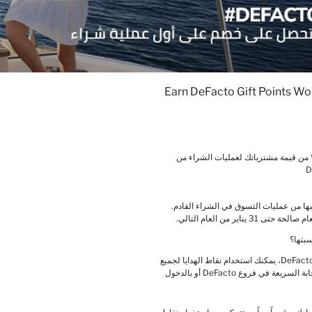
Earn DeFacto Gift Points Wo
نك ان تكسب نقاط هدايا بقيمة 3% من قيمة مشترياتك لعمليات الشراء من
بها من عمليات التسوق في الشراء القادم.
يناير من العام التالي.
سبتها؟
بعد استكمال عضويتك في DeFacto Gift Club، يمكنك استخدام نقاط الهدايا لجميع
مشترياتك عن طريق مسح رمز الاستجابة السريعة في فروع DeFacto أو بالدخول