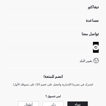
ديفاكتو
مؤسسي
مساعدة
تعرف علينا
الموارد البشرية
أسئلة تم تكرارها مؤخراً
تواصل معنا
GIFT CLUB
عمليات الارجاع و الاستبدال السهلة
تتبع الشحنة
نموذج الاتصال
كيف يمكنك التسوق في ديفاكتو ؟
خدمة العملاء
WhatsApp +90 850 811 7300
تغيير البلد
انضم للمتعة!
اشترك في نشرتنا الإخبارية واحصل على خصم 10٪ على تسوقك الأول!
لمن تتسوق ؟
ذكر
أطفال
نساء