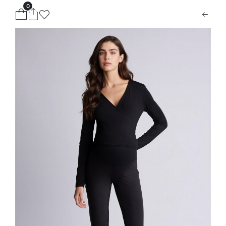
0
ion