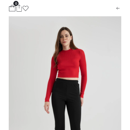
0
ion