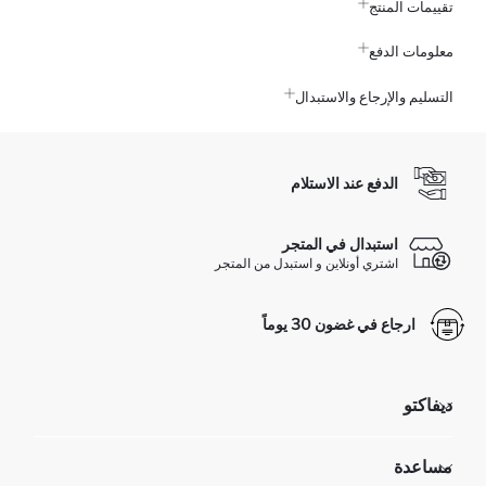
تقييمات المنتج
معلومات الدفع
التسليم والإرجاع والاستبدال
الدفع عند الاستلام
استبدال في المتجر
اشتري أونلاين و استبدل من المتجر
ارجاع في غضون 30 يوماً
ديفاكتو
مؤسسي
مساعدة
تعرف علينا