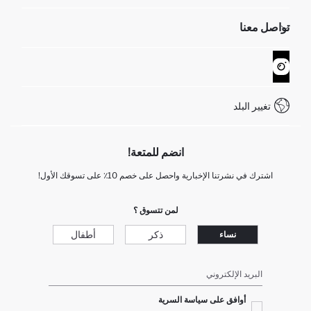
الموارد البشرية
أسئلة تم تكرارها مؤخراً
تواصل معنا
GIFT CLUB
عمليات الارجاع و الاستبدال السهلة
تتبع الشحنة
نموذج الاتصال
كيف يمكنك التسوق في ديفاكتو ؟
خدمة العملاء
WhatsApp +90 850 811 7300
تغيير البلد
انضم للمتعة!
اشترك في نشرتنا الإخبارية واحصل على خصم 10٪ على تسوقك الأول!
لمن تتسوق ؟
ذكر
أطفال
نساء
البريد الإلكتروني
أوافق على سياسة السرية