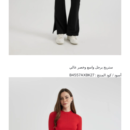
ستريج برجل واسع وخصر عالي
أسود / كود المنتج :
B4557AXBK27