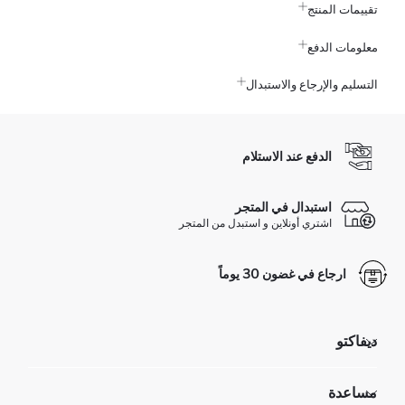
تقييمات المنتج
معلومات الدفع
التسليم والإرجاع والاستبدال
الدفع عند الاستلام
استبدال في المتجر
اشتري أونلاين و استبدل من المتجر
ارجاع في غضون 30 يوماً
ديفاكتو
مؤسسي
مساعدة
تعرف علينا