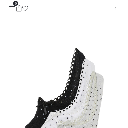
0
ion