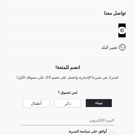
الموارد البشرية
أسئلة تم تكرارها مؤخراً
تواصل معنا
GIFT CLUB
عمليات الارجاع و الاستبدال السهلة
تتبع الشحنة
نموذج الاتصال
كيف يمكنك التسوق في ديفاكتو ؟
خدمة العملاء
WhatsApp +90 850 811 7300
تغيير البلد
انضم للمتعة!
اشترك في نشرتنا الإخبارية واحصل على خصم 10٪ على تسوقك الأول!
لمن تتسوق ؟
ذكر
أطفال
نساء
البريد الإلكتروني
أوافق على سياسة السرية