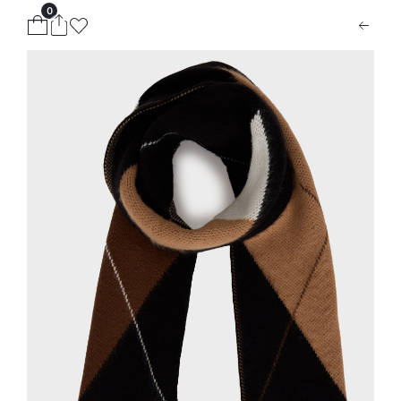
0
ion