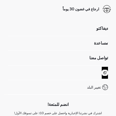
ارجاع في غضون 30 يوماً
ديفاكتو
مؤسسي
مساعدة
تعرف علينا
الموارد البشرية
أسئلة تم تكرارها مؤخراً
تواصل معنا
GIFT CLUB
عمليات الارجاع و الاستبدال السهلة
تتبع الشحنة
نموذج الاتصال
كيف يمكنك التسوق في ديفاكتو ؟
خدمة العملاء
WhatsApp +90 850 811 7300
تغيير البلد
انضم للمتعة!
اشترك في نشرتنا الإخبارية واحصل على خصم 10٪ على تسوقك الأول!