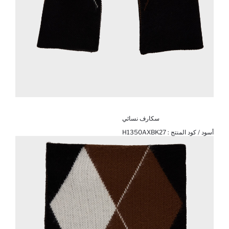
سكارف نسائي
أسود / كود المنتج :
H1350AXBK27