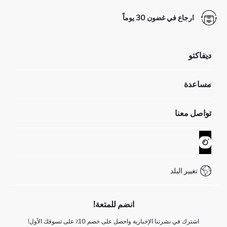
ارجاع في غضون 30 يوماً
ديفاكتو
مؤسسي
مساعدة
تعرف علينا
الموارد البشرية
أسئلة تم تكرارها مؤخراً
تواصل معنا
GIFT CLUB
عمليات الارجاع و الاستبدال السهلة
تتبع الشحنة
نموذج الاتصال
كيف يمكنك التسوق في ديفاكتو ؟
خدمة العملاء
WhatsApp +90 850 811 7300
تغيير البلد
انضم للمتعة!
اشترك في نشرتنا الإخبارية واحصل على خصم 10٪ على تسوقك الأول!