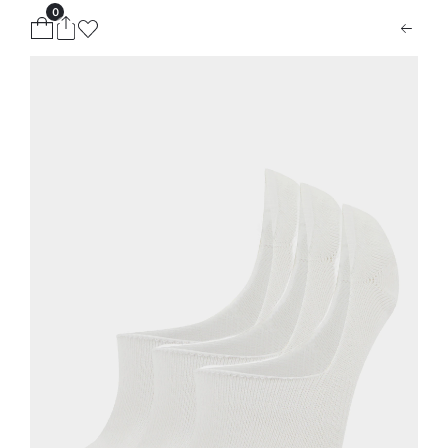
0
ion