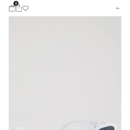
0
ion