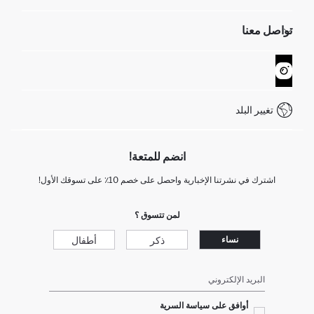
الموارد البشرية
أسئلة تم تكرارها مؤخراً
تواصل معنا
GIFT CLUB
عمليات الارجاع و الاستبدال السهلة
تتبع الشحنة
نموذج الاتصال
كيف يمكنك التسوق في ديفاكتو ؟
خدمة العملاء
WhatsApp +90 850 811 7300
تغيير البلد
انضم للمتعة!
اشترك في نشرتنا الإخبارية واحصل على خصم 10٪ على تسوقك الأول!
لمن تتسوق ؟
ذكر
أطفال
نساء
البريد الإلكتروني
أوافق على سياسة السرية