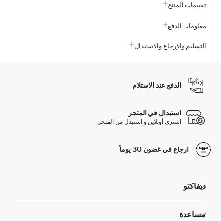
تقييمات المنتج
معلومات الدفع
التسليم والإرجاع والاستبدال
الدفع عند الاستلام
استبدال في المتجر
اشتري أونلاين و استبدل من المتجر
ارجاع في غضون 30 يوماً
ديفاكتو
مؤسسي
مساعدة
تعرف علينا