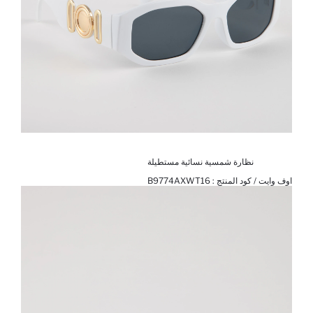
نظارة شمسية نسائية مستطيلة
اوف وايت / كود المنتج :
B9774AXWT16