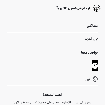
ارجاع في غضون 30 يوماً
ديفاكتو
مؤسسي
مساعدة
تعرف علينا
الموارد البشرية
أسئلة تم تكرارها مؤخراً
تواصل معنا
GIFT CLUB
عمليات الارجاع و الاستبدال السهلة
تتبع الشحنة
نموذج الاتصال
كيف يمكنك التسوق في ديفاكتو ؟
خدمة العملاء
WhatsApp +90 850 811 7300
تغيير البلد
انضم للمتعة!
اشترك في نشرتنا الإخبارية واحصل على خصم 10٪ على تسوقك الأول!