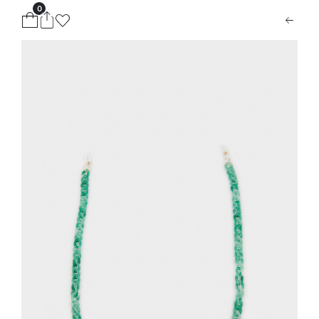
0
ion