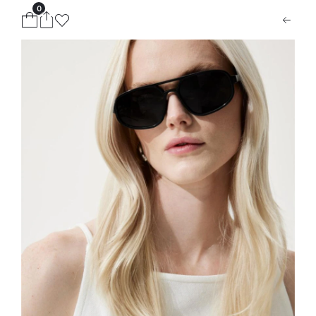
0
ion