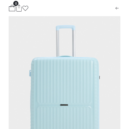
0
ion