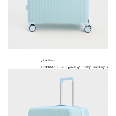
جنطة سفر
Baby Blue-Büyük / كود المنتج :
E7080AXBE828