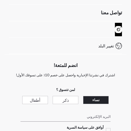
الموارد البشرية
أسئلة تم تكرارها مؤخراً
تواصل معنا
GIFT CLUB
عمليات الارجاع و الاستبدال السهلة
تتبع الشحنة
نموذج الاتصال
كيف يمكنك التسوق في ديفاكتو ؟
خدمة العملاء
WhatsApp +90 850 811 7300
تغيير البلد
انضم للمتعة!
اشترك في نشرتنا الإخبارية واحصل على خصم 10٪ على تسوقك الأول!
لمن تتسوق ؟
ذكر
أطفال
نساء
البريد الإلكتروني
أوافق على سياسة السرية