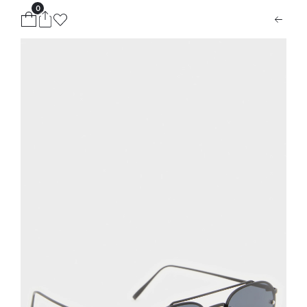
0
ion