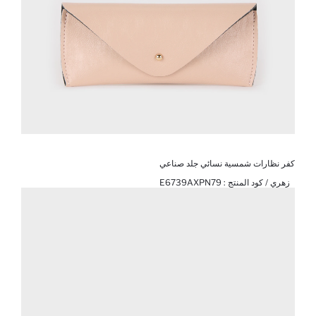
كفر نظارات شمسية نسائي جلد صناعي
زهري / كود المنتج :
E6739AXPN79