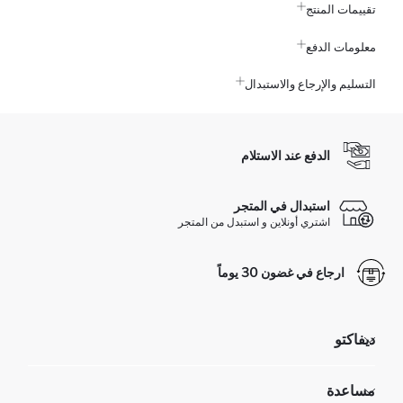
تقييمات المنتج
معلومات الدفع
التسليم والإرجاع والاستبدال
الدفع عند الاستلام
استبدال في المتجر
اشتري أونلاين و استبدل من المتجر
ارجاع في غضون 30 يوماً
ديفاكتو
مؤسسي
مساعدة
تعرف علينا