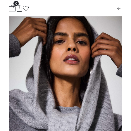
0
ion