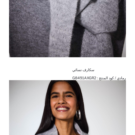
سكارف نسائي
رمادي / كود المنتج :
G8491AXGR2