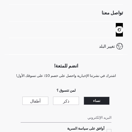
الموارد البشرية
أسئلة تم تكرارها مؤخراً
تواصل معنا
GIFT CLUB
عمليات الارجاع و الاستبدال السهلة
تتبع الشحنة
نموذج الاتصال
كيف يمكنك التسوق في ديفاكتو ؟
خدمة العملاء
WhatsApp +90 850 811 7300
تغيير البلد
انضم للمتعة!
اشترك في نشرتنا الإخبارية واحصل على خصم 10٪ على تسوقك الأول!
لمن تتسوق ؟
ذكر
أطفال
نساء
البريد الإلكتروني
أوافق على سياسة السرية