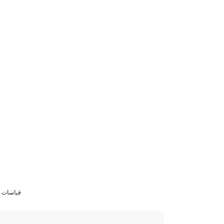
قياسات الموديل 84/61/90