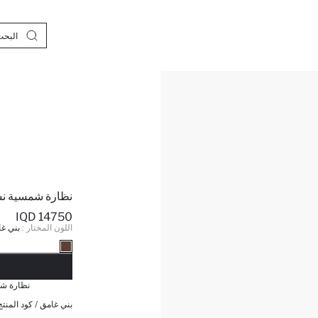
نظارة شمسية نس
14750 IQD
اللون المختار :
بني غ
نف
نظارة شم
بني غامق / كود المنتج