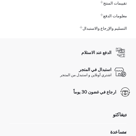
تقييمات المنتج
معلومات الدفع
التسليم والإرجاع والاستبدال
الدفع عند الاستلام
استبدال في المتجر
اشتري أونلاين و استبدل من المتجر
ارجاع في غضون 30 يوماً
ديفاكتو
مؤسسي
مساعدة
تعرف علينا