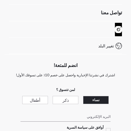
الموارد البشرية
أسئلة تم تكرارها مؤخراً
تواصل معنا
GIFT CLUB
عمليات الارجاع و الاستبدال السهلة
تتبع الشحنة
نموذج الاتصال
كيف يمكنك التسوق في ديفاكتو ؟
خدمة العملاء
WhatsApp +90 850 811 7300
تغيير البلد
انضم للمتعة!
اشترك في نشرتنا الإخبارية واحصل على خصم 10٪ على تسوقك الأول!
لمن تتسوق ؟
ذكر
أطفال
نساء
البريد الإلكتروني
أوافق على سياسة السرية