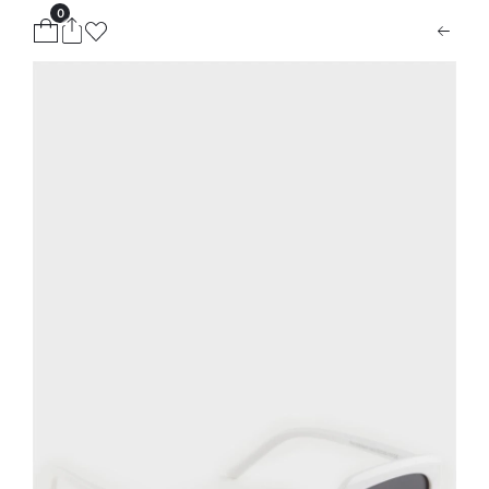
0
ion