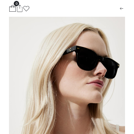
0
ion