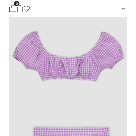
0
ion