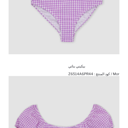
بيكيني بناتي
Mor / كود المنتج :
Z6514A6PR44