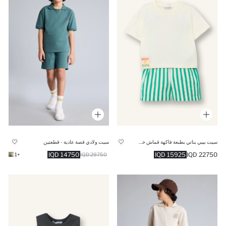
سيت بيبي بناتي بطبعة فاكهة قماش خفيف قصة عادية - قطعتين
سيت ولادي قصة عادية - قطعتين
14750 IQD
15925 IQD
22750 IQD
+1
29750 IQD