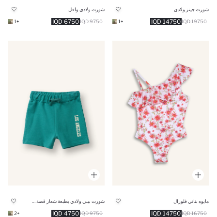
شورت جينز ولادي
شورت ولادي وافل
6750 IQD
14750 IQD
+1
9750 IQD
+1
19750 IQD
مايوه بناتي فلورال
شورت بيبي ولادي بطبعة شعار قصة عادية
4750 IQD
14750 IQD
+2
9750 IQD
16750 IQD