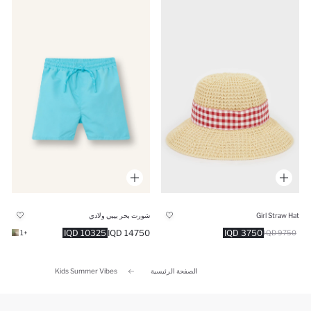
Girl Straw Hat
شورت بحر بيبي ولادي
10325 IQD
14750 IQD
3750 IQD
+1
9750 IQD
الصفحة الرئيسية
Kids Summer Vibes