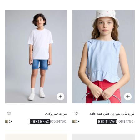
بلوزة بناتي نص ردن قطن قصة عادية
شورت جينز ولادي
16750 IQD
12750 IQD
+1
24750 IQD
+1
14750 IQD