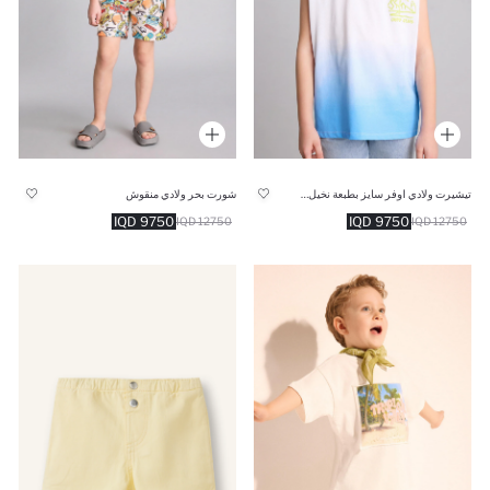
تيشيرت ولادي اوفر سايز بطبعة نخيل بياخة مستديرة
شورت بحر ولادي منقوش
9750 IQD
9750 IQD
12750 IQD
12750 IQD