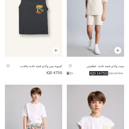
سيت ولادي قصة عادية - قطعتين
كيمونه بيبي ولادي قصة عادية بياقة مستديرة
4750 IQD
14750 IQD
+1
19750 IQD