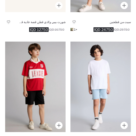
سيت من قطعتين
شورت بيبي ولادي قطن قصة عادية قطن
12750 IQD
24750 IQD
16750 IQD
+1
29750 IQD