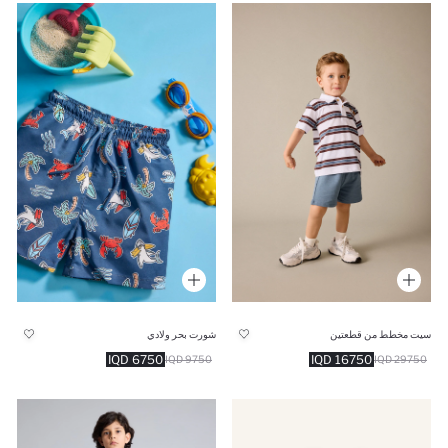
سيت مخطط من قطعتين
شورت بحر ولادي
6750 IQD
16750 IQD
9750 IQD
29750 IQD