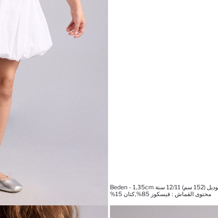
ة Beden - 1,35cm
محتوى القماش : فيسكوز 85%,كتان 15%