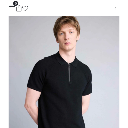
0
ion