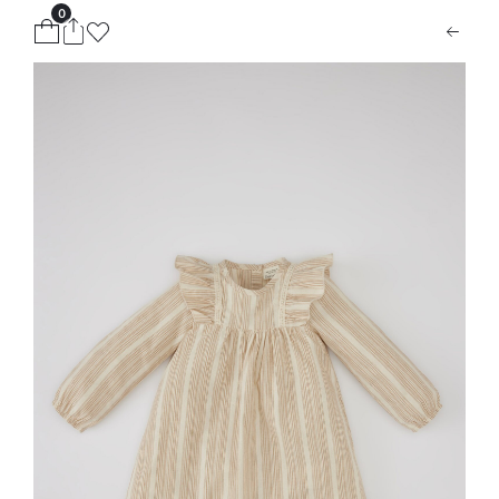
0
ion