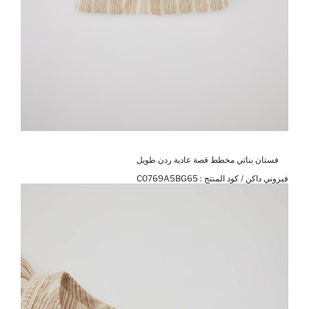
فستان بناتي مخطط قصة عادية ردن طويل
فيزوني داكن / كود المنتج :
C0769A5BG65