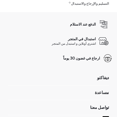
التسليم والإرجاع والاستبدال
الدفع عند الاستلام
استبدال في المتجر
اشتري أونلاين و استبدل من المتجر
ارجاع في غضون 30 يوماً
ديفاكتو
مؤسسي
مساعدة
تعرف علينا
الموارد البشرية
أسئلة تم تكرارها مؤخراً
تواصل معنا
GIFT CLUB
عمليات الارجاع و الاستبدال السهلة
تتبع الشحنة