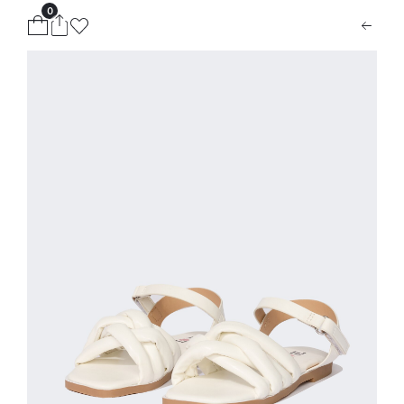
0
ion