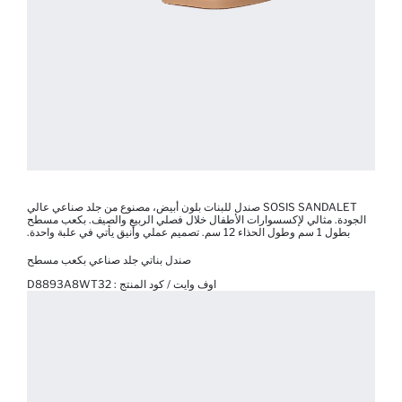
SOSIS SANDALET صندل للبنات بلون أبيض، مصنوع من جلد صناعي عالي
الجودة. مثالي لإكسسوارات الأطفال خلال فصلي الربيع والصيف. بكعب مسطح
بطول 1 سم وطول الحذاء 12 سم. تصميم عملي وأنيق يأتي في علبة واحدة.
صندل بناتي جلد صناعي بكعب مسطح
اوف وايت / كود المنتج :
D8893A8WT32