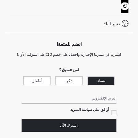
نموذج الاتصال
كيف يمكنك التسوق في ديفاكتو ؟
خدمة العملاء
WhatsApp +90 850 811 7300
تغيير البلد
انضم للمتعة!
اشترك في نشرتنا الإخبارية واحصل على خصم 10٪ على تسوقك الأول!
لمن تتسوق ؟
ذكر
أطفال
نساء
البريد الإلكتروني
أوافق على سياسة السرية
!إشترك الآن