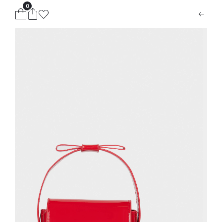
0
ion