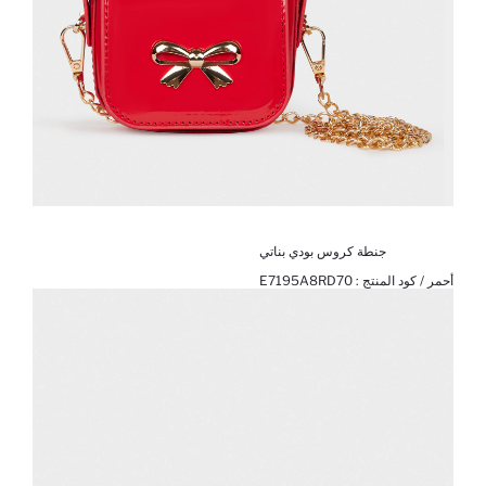
جنطة كروس بودي بناتي
أحمر / كود المنتج :
E7195A8RD70