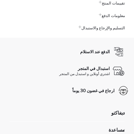
تقييمات المنتج
معلومات الدفع
التسليم والإرجاع والاستبدال
الدفع عند الاستلام
استبدال في المتجر
اشتري أونلاين و استبدل من المتجر
ارجاع في غضون 30 يوماً
ديفاكتو
مؤسسي
مساعدة
تعرف علينا