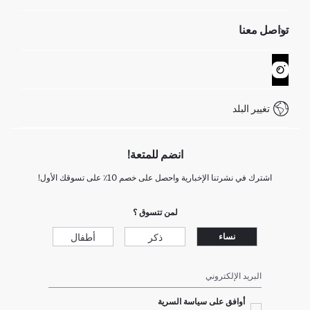
الموارد البشرية
أسئلة تم تكرارها مؤخراً
تواصل معنا
GIFT CLUB
عمليات الارجاع و الاستبدال السهلة
تتبع الشحنة
نموذج الاتصال
كيف يمكنك التسوق في ديفاكتو ؟
خدمة العملاء
WhatsApp +90 850 811 7300
تغيير البلد
انضم للمتعة!
اشترك في نشرتنا الإخبارية واحصل على خصم 10٪ على تسوقك الأول!
لمن تتسوق ؟
ذكر
أطفال
نساء
البريد الإلكتروني
أوافق على سياسة السرية