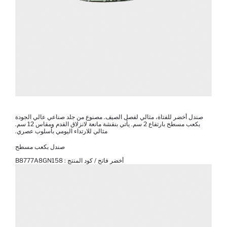
صندل أخضر للفتاة، مثالي لفصل الصيف. مصنوع من جلد صناعي عالي الجودة
بكعب مسطح بارتفاع 2 سم. يأتي بنقشة مانعة لانزلاق القدم ومقاس 12 سم.
مثالي للارتداء اليومي بأسلوب عصري.
صندل بكعب مسطح
أخضر فاتح / كود المنتج :
B8777A8GN158