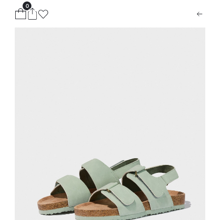
0
ion