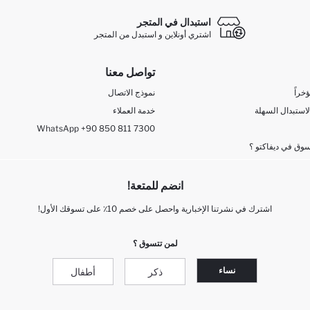
استبدال في المتجر
اشتري أونلاين و استبدل من المتجر
تواصل معنا
خراً
نموذج الاتصال
لاستبدال السهلة
خدمة العملاء
WhatsApp +90 850 811 7300
وق في ديفاكتو ؟
انضم للمتعة!
اشترك في نشرتنا الإخبارية واحصل على خصم 10٪ على تسوقك الأول!
لمن تتسوق ؟
نساء
ذكر
أطفال