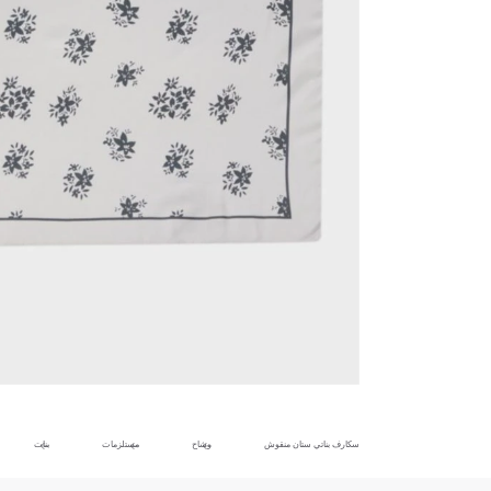
سكارف بناتي ستان منقوش
وشاح
مستلزمات
بنات