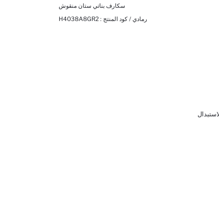
سكارف بناتي ستان منقوش
رمادي / كود المنتج :
H4038A8GR2
لاستبدال