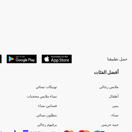
حمل تطبيقنا
أفضل الفئات
ملابس رجالي
تونيكات نسائي
أطفال
نساء ملابس محجبات
بيبي
فساتين نساء
نساء
بنطلون نسائي
جيبه حريمي
برفيوم رجالي