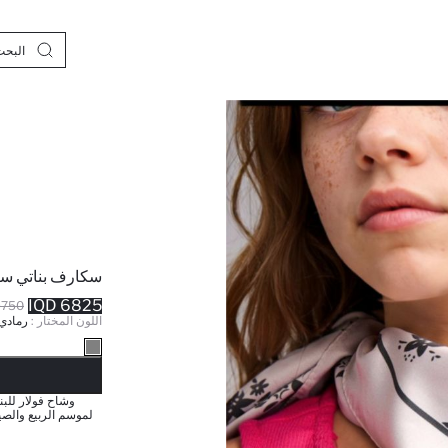
سكارف بناتي س
6825 IQD
750 IQD
اللون المختار :
رمادي
نف
وشاح فولار للب