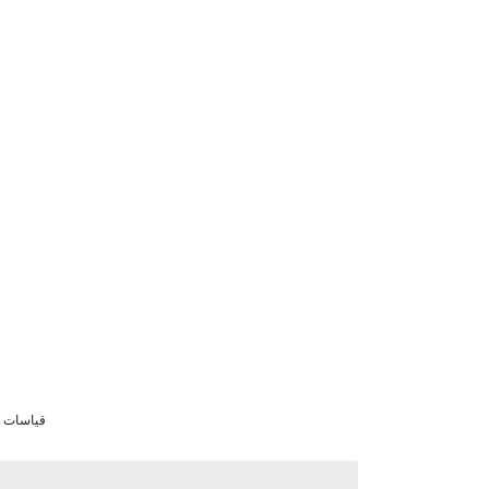
قياسات الموديل 62/53/73