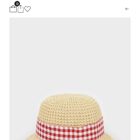
0
ion