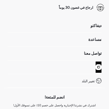
ارجاع في غضون 30 يوماً
ديفاكتو
مؤسسي
مساعدة
تعرف علينا
الموارد البشرية
أسئلة تم تكرارها مؤخراً
تواصل معنا
GIFT CLUB
عمليات الارجاع و الاستبدال السهلة
تتبع الشحنة
نموذج الاتصال
كيف يمكنك التسوق في ديفاكتو ؟
خدمة العملاء
WhatsApp +90 850 811 7300
تغيير البلد
انضم للمتعة!
اشترك في نشرتنا الإخبارية واحصل على خصم 10٪ على تسوقك الأول!