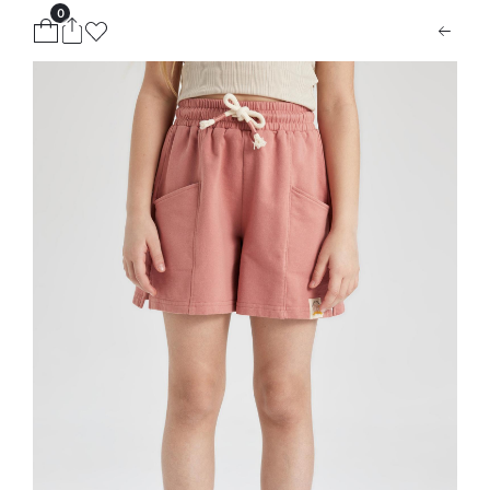
0
ion