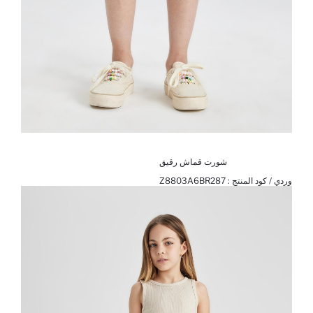
شورت قماش رقيق
وردي / كود المنتج :
Z8803A6BR287