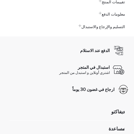
تقييمات المنتج
معلومات الدفع
التسليم والإرجاع والاستبدال
الدفع عند الاستلام
استبدال في المتجر
اشتري أونلاين و استبدل من المتجر
ارجاع في غضون 30 يوماً
ديفاكتو
مؤسسي
مساعدة
تعرف علينا