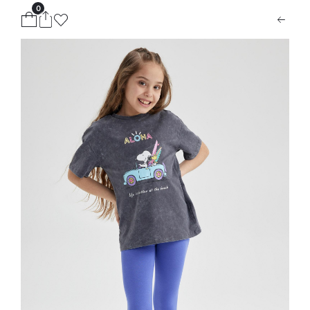
0
ion