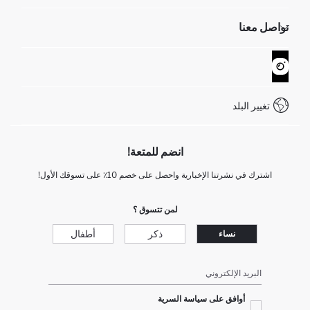
الموارد البشرية
أسئلة تم تكرارها مؤخراً
تواصل معنا
GIFT CLUB
عمليات الارجاع و الاستبدال السهلة
تتبع الشحنة
نموذج الاتصال
كيف يمكنك التسوق في ديفاكتو ؟
خدمة العملاء
WhatsApp +90 850 811 7300
تغيير البلد
انضم للمتعة!
اشترك في نشرتنا الإخبارية واحصل على خصم 10٪ على تسوقك الأول!
لمن تتسوق ؟
ذكر
أطفال
نساء
البريد الإلكتروني
أوافق على سياسة السرية