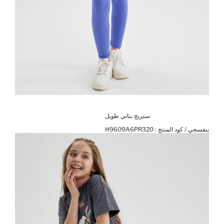
ستريج بناتي طويل
بنفسجي / كود المنتج :
H9609A6PR320