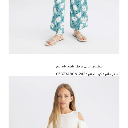
بنطرون بناتي برجل واسع وايد ليج
أخضر فاتح / كود المنتج :
C5373A8GN1242