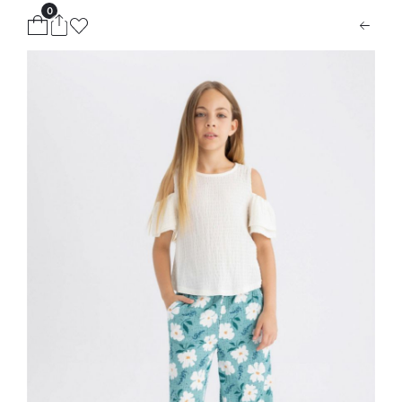
0
ion