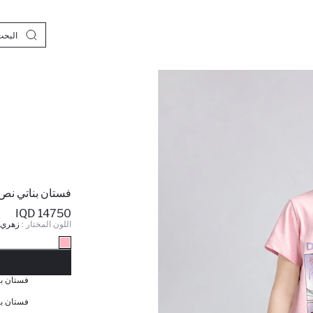
فستان بناتي نص
14750 IQD
اللون المختار :
زهري 
نف
فستان بن
فستان بن