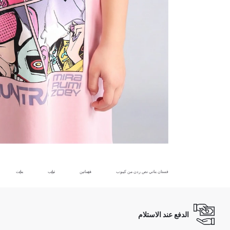
فستان بناتي نص ردن من كيبوب
فساتين
ثياب
بنات
الدفع عند الاستلام