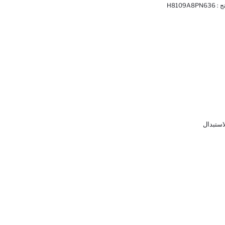
ج :
H8109A8PN636
لاستبدال