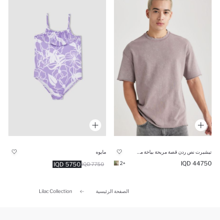
تيشيرت نص ردن قصة مريحة بياخة مستديرة
مايوه
44750 IQD
+2
5750 IQD
7750 IQD
الصفحة الرئيسية
Lilac Collection