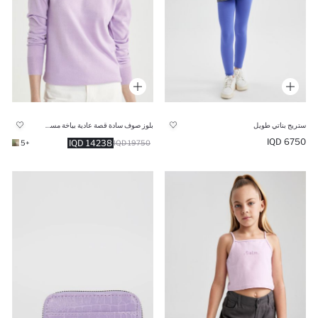
ستريج بناتي طويل
بلوز صوف سادة قصة عادية بياخة مستديرة
6750 IQD
14238 IQD
+5
19750 IQD