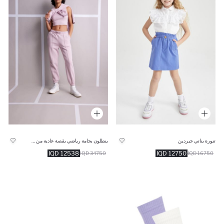
تنورة بناتي جبردين
بنطلون بجامة رياضي بقصة عادية من قماش سميك
12538 IQD
12750 IQD
34750 IQD
16750 IQD