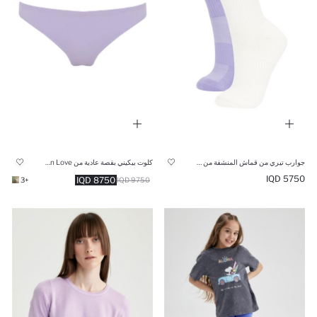
جوارب تيري من قماش المنشفة من قطعتين
كلوت بيكيني بقصة عادية من Fall In Love
5750 IQD
8750 IQD
+3
9750 IQD