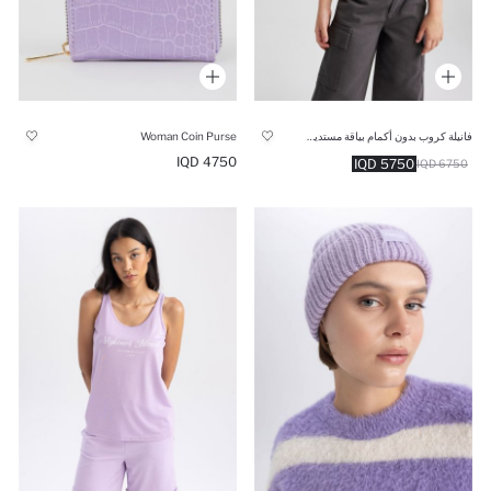
فانيلة كروب بدون أكمام بياقة مستديرة
Woman Coin Purse
4750 IQD
5750 IQD
6750 IQD