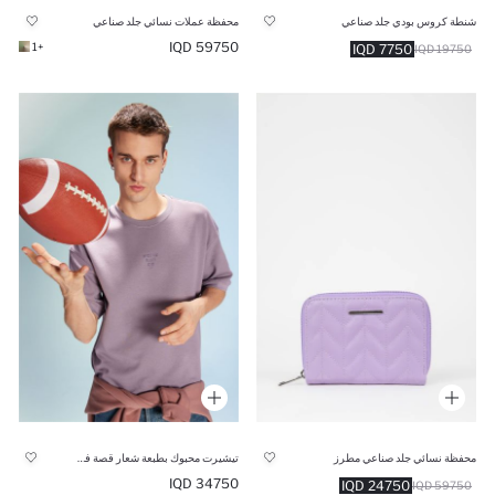
شنطة كروس بودي جلد صناعي
محفظة عملات نسائي جلد صناعي
59750 IQD
+1
7750 IQD
19750 IQD
محفظة نسائي جلد صناعي مطرز
تيشيرت محبوك بطبعة شعار قصة فضفاضة
34750 IQD
24750 IQD
59750 IQD