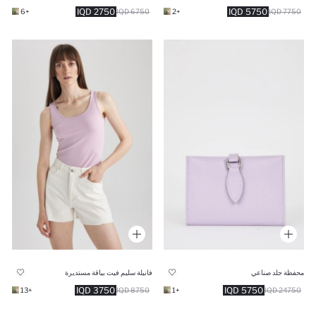
2750 IQD
5750 IQD
+6
6750 IQD
+2
7750 IQD
محفظة جلد صناعي
فانيلة سليم فيت بياقة مستديرة
3750 IQD
5750 IQD
+13
8750 IQD
+1
24750 IQD