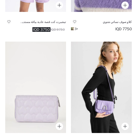
كلاو صوف نسائي شتوي
تيشيرت كت قصة عادية بياقة مستديرة
7750 IQD
+3
3750 IQD
9750 IQD