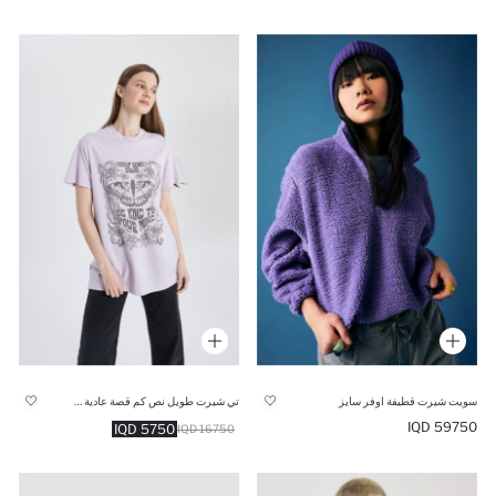
سويت شيرت قطيفة اوفر سايز
تي شيرت طويل نص كم قصة عادية مطبوع
59750 IQD
5750 IQD
16750 IQD