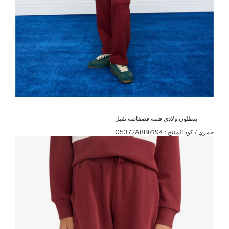
بنطلون ولادي قصة فضفاضة تقيل
خمري / كود المنتج :
G5372A8BR194