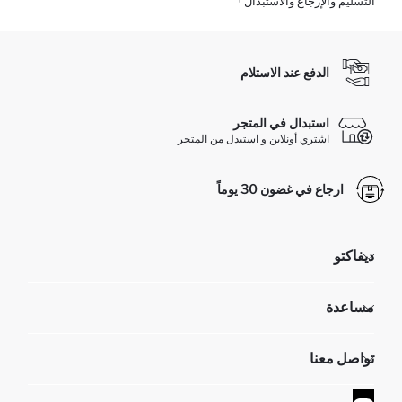
التسليم والإرجاع والاستبدال
الدفع عند الاستلام
استبدال في المتجر
اشتري أونلاين و استبدل من المتجر
ارجاع في غضون 30 يوماً
ديفاكتو
مؤسسي
مساعدة
تعرف علينا
الموارد البشرية
أسئلة تم تكرارها مؤخراً
تواصل معنا
GIFT CLUB
عمليات الارجاع و الاستبدال السهلة
تتبع الشحنة
نموذج الاتصال