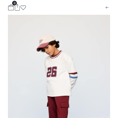
0
ion