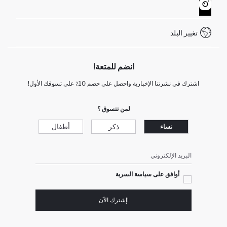
كيف يمكنك التسوق في ديفاكتو ؟
خدمة العملاء
WhatsApp +90 850 811 7300
تغيير البلد
انضم للمتعة!
اشترك في نشرتنا الإخبارية واحصل على خصم 10٪ على تسوقك الأول!
لمن تتسوق ؟
ذكر
أطفال
نساء
البريد الإلكتروني
أوافق على سياسة السرية
!إشترك الآن