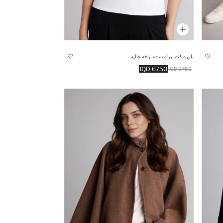
بلوزة كت بيزك سادة بياخة عالية
6750 IQD
9750 IQD