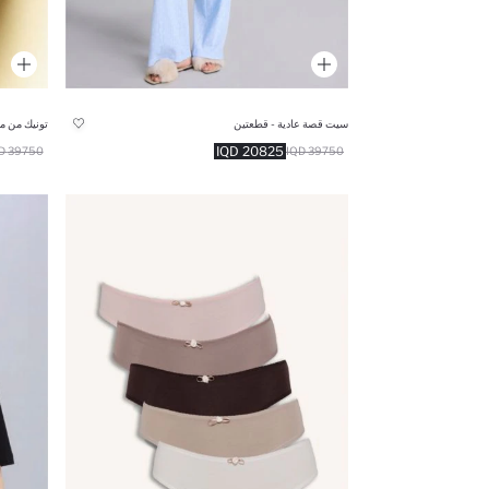
سيت قصة عادية - قطعتين
تونيك من م
20825 IQD
39750 IQD
39750 IQD