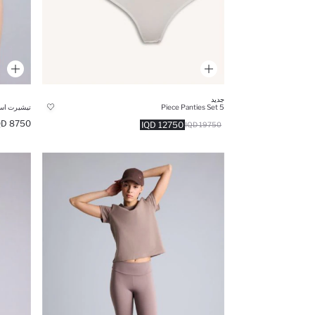
جديد
5 Piece Panties Set
تيشيرت اسود
8750 IQD
12750 IQD
19750 IQD