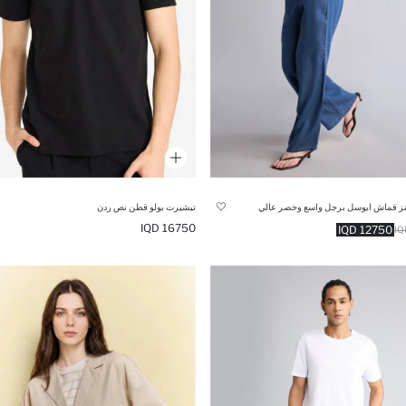
نز قماش ايوسل برجل واسع وخصر عالي
تيشيرت بولو قطن نص ردن
16750 IQD
12750 IQD