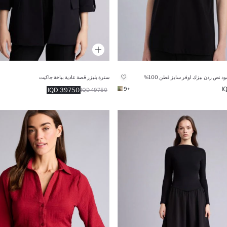
 نص ردن بيزك اوفر سايز قطن 100%
سترة بليزر قصة عادية بياخة جاكيت
+9
39750 IQD
49750 IQD