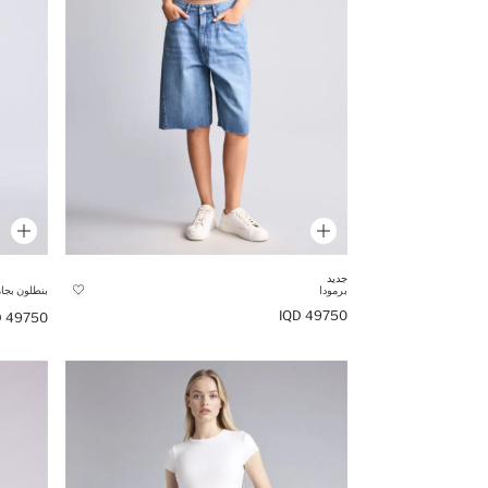
جديد
برمودا
بنطلون بجا
49750 IQD
49750 IQD