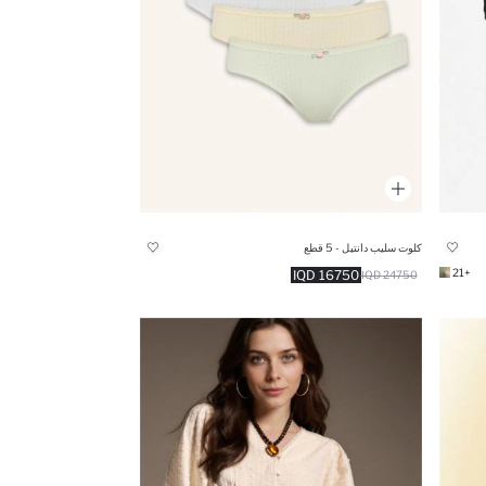
كلوت سليب دانتيل - 5 قطع
+21
16750 IQD
24750 IQD