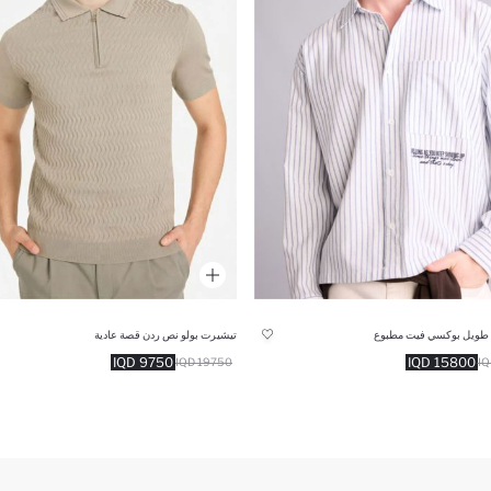
طويل بوكسي فيت مطبوع
تيشيرت بولو نص ردن قصة عادية
9750 IQD
15800 IQD
19750 IQD