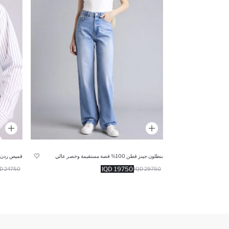
بنطلون جينز قطن 100% قصة مستقيمة وخصر عالي
قميص ردن 
19750 IQD
24750 IQD
29750 IQD