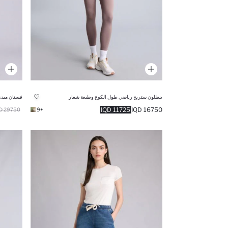
بنطلون ستريج رياضي طول الكوع وطبعة شعار
فستان ميدي
11725 IQD
16750 IQD
29750 IQD
+9