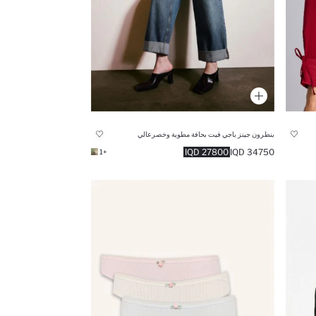
بنطرون جينز باجي فيت بحافة مطوية وخصرعالي
27800 IQD
34750 IQD
+1