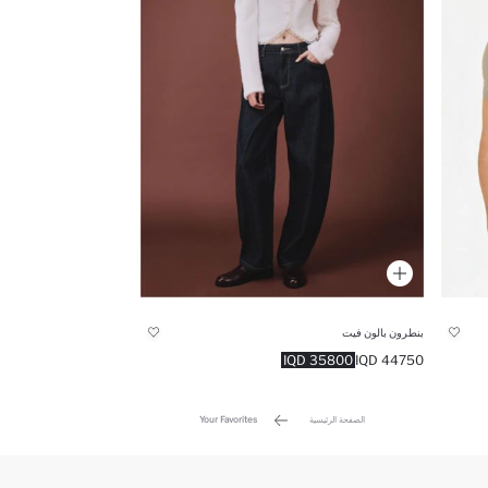
بنطرون بالون فيت
35800 IQD
44750 IQD
الصفحة الرئيسية
Your Favorites