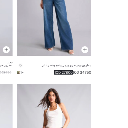
جديد
بنطرون جينز طري برجل واسع وخصر عالي
بنطرون جي
27800 IQD
34750 IQD
29750 IQD
+1