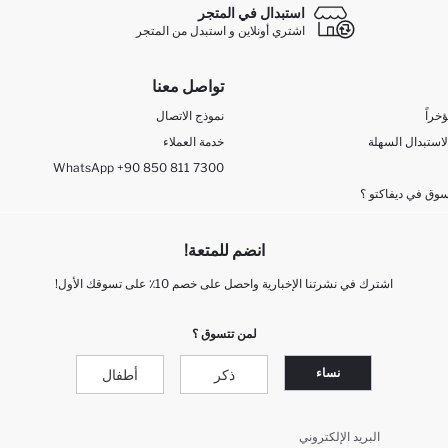
استبدال في المتجر
اشتري أونلاين و استبدل من المتجر
تواصل معنا
خراً
نموذج الاتصال
لاستبدال السهلة
خدمة العملاء
WhatsApp +90 850 811 7300
وق في ديفاكتو ؟
انضم للمتعة!
اشترك في نشرتنا الإخبارية واحصل على خصم 10٪ على تسوقك الأول!
لمن تتسوق ؟
نساء
ذكر
أطفال
البريد الإلكتروني