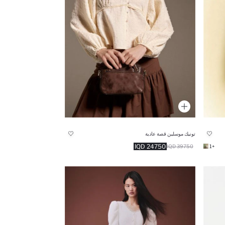
تونيك موسلين قصة عادية
24750 IQD
39750 IQD
+1