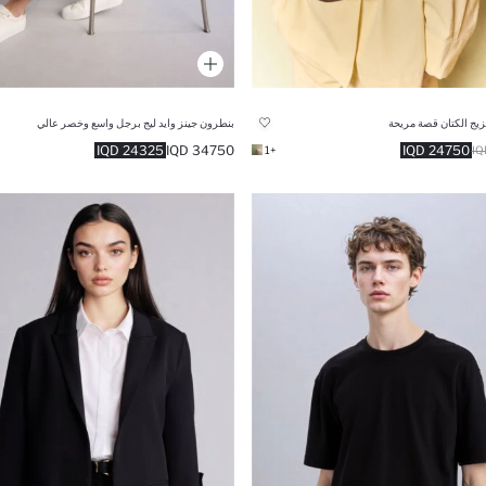
زيج الكتان قصة مريحة
بنطرون جينز وايد ليج برجل واسع وخصر عالي
24325 IQD
34750 IQD
24750 IQD
+1