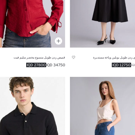
 ردن طويل بوبلين وياخة مستديرة
قميص ردن طويل منسوج مخصر سليم فيت
27800 IQD
34750 IQD
12750 IQD