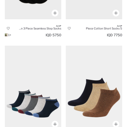
جديد
جديد
Man 3 Piece Seamless Step Socks
5 Piece Cotton Short Socks
5750 IQD
7750 IQD
+1