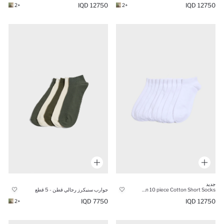
12750 IQD
12750 IQD
+2
+2
جديد
Man 10 piece Cotton Short Socks
جوارب سنيكرز رجالي قطن - 5 قطع
7750 IQD
12750 IQD
+2