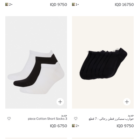
9750 IQD
16750 IQD
+2
+1
جديد
جديد
جوارب سنيكرز قطن رجالي - 7 قطع
3 piece Cotton Short Socks
6750 IQD
9750 IQD
+2