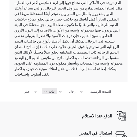
الذي تريده في الأماكن التي تحتاج فيها إلى ارتداء ملابس أكثر في العمل ،
مثل الحياة العملية. نماذج من سراويل الجينز للرجال ، والتي تساعد أولئك
الذين يشعرون بالملل من السراويل ، توفر أيضًا استخدامًا مريحًا في
الطقس الحار. أكمل أناقتك مع جاكيت جينز رجالي تخلق نماذج جاكيتات
الدنيم للرجال ، والتي غالبًا ما تكون مفضلة اليوم ، جوًا مختلفًا في البيئة
التي يرتدون فيها بمجموعة واسعة من الألوان. بالإضافة إلى اللون الأزرق
الخاص بنسيج الدنيم ، فإن درجات الأسود والأخضر البترولي تحظى
بشعبية لدى الرجال. يمكنك أن تكمل أناقتك بأنواع من جاكيتات الدنيم
الرجالية التي سترتديها فوق الجينز. علاوة على ذلك ، فإن نماذج قمصان
الدنيم الرجالية ذات التصميمات المختلفة تخلق بديلاً مختلفًا لأولئك الذين
سئموا من الرداءة. تقدم لك ديفاكطو نماذج من ملابس الدنيم الرجالية مع
مجموعة واسعة من المنتجات وبأسعار معقولة دون المساومة على الجودة.
يمكنك إضافة لمسة إلى أناقتك من خلال امتلاك موديلات جينز ديفاكطو
لكل أسلوب واحتياجات.
الصفحة الرئيسية
رجال
ثياب
جينز
الدفع عند الاستلام
استبدال في المتجر