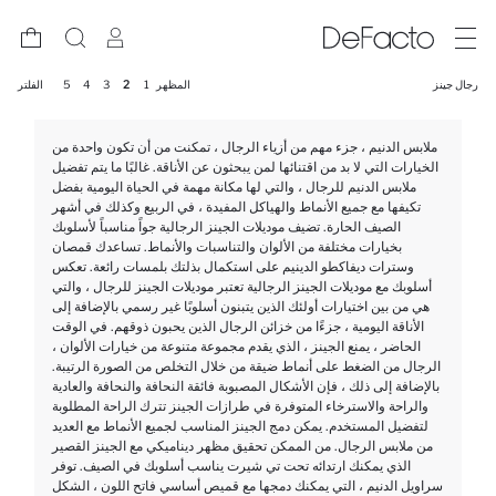
رجال جينز
المظهر
1
2
3
4
5
الفلتر
ملابس الدنيم ، جزء مهم من أزياء الرجال ، تمكنت من أن تكون واحدة من
الخيارات التي لا بد من اقتنائها لمن يبحثون عن الأناقة. غالبًا ما يتم تفضيل
ملابس الدنيم للرجال ، والتي لها مكانة مهمة في الحياة اليومية بفضل
تكيفها مع جميع الأنماط والهياكل المفيدة ، في الربيع وكذلك في أشهر
الصيف الحارة. تضيف موديلات الجينز الرجالية جواً مناسباً لأسلوبك
بخيارات مختلفة من الألوان والتناسبات والأنماط. تساعدك قمصان
وسترات ديفاكطو الدينيم على استكمال بذلتك بلمسات رائعة. تعكس
أسلوبك مع موديلات الجينز الرجالية تعتبر موديلات الجينز للرجال ، والتي
هي من بين اختيارات أولئك الذين يتبنون أسلوبًا غير رسمي بالإضافة إلى
الأناقة اليومية ، جزءًا من خزائن الرجال الذين يحبون ذوقهم. في الوقت
الحاضر ، يمنع الجينز ، الذي يقدم مجموعة متنوعة من خيارات الألوان ،
الرجال من الضغط على أنماط ضيقة من خلال التخلص من الصورة الرتيبة.
بالإضافة إلى ذلك ، فإن الأشكال المصبوبة فائقة النحافة والنحافة والعادية
والراحة والاسترخاء المتوفرة في طرازات الجينز تترك الراحة المطلوبة
لتفضيل المستخدم. يمكن دمج الجينز المناسب لجميع الأنماط مع العديد
من ملابس الرجال. من الممكن تحقيق مظهر ديناميكي مع الجينز القصير
الذي يمكنك ارتدائه تحت تي شيرت يناسب أسلوبك في الصيف. توفر
سراويل الدنيم ، التي يمكنك دمجها مع قميص أساسي فاتح اللون ، الشكل