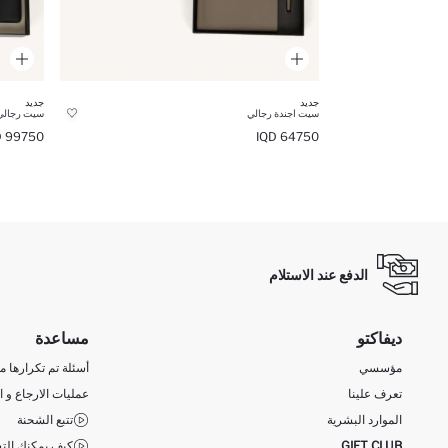
جديد
جديد
سيت اجندة رجالي
سيت رجالي
99750 IQD
64750 IQD
الدفع عند الاستلام
ديفاكتو
مساعدة
مؤسسي
أسئلة تم تكرارها مؤ
تعرف علينا
عمليات الارجاع و ا
الموارد البشرية
تتبع الشحنة
GIFT CLUB
كيف يمكنك التس