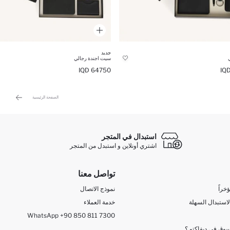
جديد
سيت اجندة رجالي
64750 IQD
الصفحة الرئيسية
استبدال في المتجر
اشتري أونلاين و استبدل من المتجر
تواصل معنا
خراً
نموذج الاتصال
لاستبدال السهلة
خدمة العملاء
WhatsApp +90 850 811 7300
وق في ديفاكتو ؟