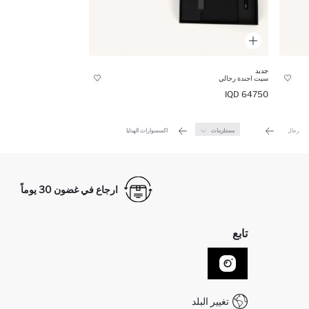
جديد
سيت اجندة رجالي
64750 IQD
رجال
مستلزمات
اكسسوارات الهدايا
ارجاع في غضون 30 يوماً
تابع
تغيير البلد