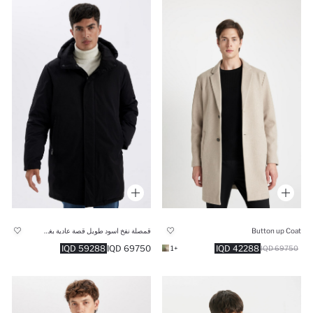
Button up Coat
قمصلة نفخ اسود طويل قصة عادية بغطاء للرأس مقاوم للماء
59288 IQD
69750 IQD
42288 IQD
+1
69750 IQD