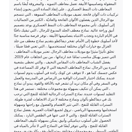
المعقولة وتصاميمها الأنيقة. تعمل معاطف التمويه ، والمعروفة أيضًا باسم
المعاطف ذات النمط العسكري ، على إنقاذ السادة الذين يحبون إنشاء
تركيبات ذات ألوان فاتحة. تضيف موديلات المعاطف المموهة ، التي تنسجم
مع الرجال الذين يفضلون الألوان الفاتحة والعاديّة ، الكثير من الجماليات
إلى أسلوبك. تأتي مجموعة المعاطف ذات النمط العسكري بوعد بتصميم
أنيق وراحة عالية. نماذج معطف الجلد المدبوغ للرجال ، التي تبقيك دافئًا
في الأيام الباردة وتجذب الانتباه بتصاميمها الأنيقة ، توفر فرصة مناسبة جدًا
لأخذ أسلوبك خطوة إلى الأمام. تفخر ديفاكطو بتقديم نماذج معطف من جلد
الغزال مع خيارات ألوان مختلفة لمستخدميها. ، التي تعني قصًا ضيقًا ،
تخلق تأثيرًا مثيرًا مع موديلات معاطف الرجال. تعتبر موديلات المعاطف ،
التي تتميز بهيكل مناسب تمامًا عند ارتدائها ، من بين اتجاهات عام 2019.
يفضل الشباب المعاطف ذات المقاس النحيف ، والتي تحظى بشعبية
كبيرة بين الرجال. نماذج المعاطف النحيفة التي لا توفر لك المساعدة في
عكس جسمك كما هو ، لا تتوقف عن كونك رائدة في أسلوب يدوم لسنوات
عديدة. يمكنك اختيار السترات الواقية من الرصاص في المدرسة والعمل
وفي السفر وفي أي مكان تريد أن تشعر فيه بالأناقة والقوة. يبدو أن نماذج
، التي يمكن أن تتكيف بسهولة مع مجموعات مختلفة ، تستمر في هذا
التقليد لسنوات عديدة. نماذج السترات الرجالية القابلة للنفخ التي ترحب
بك في ديفاكطو بألوان ونماذج مختلفة لا تترك الاتجاهات لفترة طويلة.
السترات القابلة للنفخ ، التي تثير الاهتمام والفضول مع راحتها وسهولة
استخدامها وتصميمها الرياضي ، تروق لجميع الفئات العمرية. بفضل نماذج
السترات القابلة للنفخ ، والتي لا غنى عنها في الطقس البارد ، يمكنك
الحصول على أسلوب ديناميكي وأنيق. يمكن بسهولة تكييف المعاطف
القابلة للنفخ ، والتي تتوفر أيضًا في النماذج التي لا تتأثر بالمياه في
الطقس الممطر ، مع مجموعات مختلفة. بهذه الطريقة ، يكاد يفترض مهمة