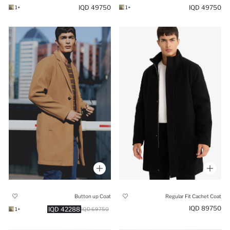
49750 IQD
49750 IQD
+1
+1
Button up Coat
Regular Fit Cachet Coat
89750 IQD
42288 IQD
+1
69750 IQD