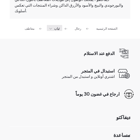
والبورجوندي والبيج والأسود والأزرق الداكن وشراء المنتجات التي تعكس
أسلوبك.
الصفحة الرئيسية
رجال
ثياب
معاطف
الدفع عند الاستلام
استبدال في المتجر
اشتري أونلاين و استبدل من المتجر
ارجاع في غضون 30 يوماً
ديفاكتو
مؤسسي
مساعدة
تعرف علينا