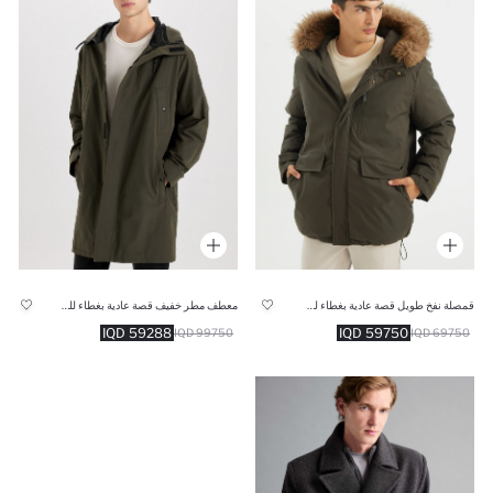
قمصلة نفخ طويل قصة عادية بغطاء للرأس
معطف مطر خفيف قصة عادية بغطاء للرأس بجيب وسحاب مقاوم للماء
59288 IQD
59750 IQD
99750 IQD
69750 IQD