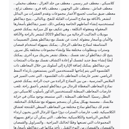
كلاسيكي ، معطف غير رسمي ، معطف من جلد الغزال ، معطف مخملي ،
معطف قماش ، معطف على الوجهين ، معطف ياقة فرو ، معطف تزلج ،
معطف ضيق مناسب لجميع الأعمار مجموعات وتقدم العشرات من البدائل
لتشعر بالأناقة مع نماذج السترات القابلة للنفخ. وبالتالي ، يتيح ديفاكطو
لمستخدميه إنشاء أنماطهم الخاصة وتعكس ذلك. تتميز ديفاكطو بأسعارها
المعقولة ومعقولة التكلفة ، وهي تتكيف مع كل ميزانية. يمكنك فحص
موديلات الجاكيت الرجالية من ديفاكطو 2019 لتشعر بالراحة والأناقة
والأمان وبأسعار معقولة. ابحث عن نفسك مع ديفاكطو بفضل التصميمات
المتناسقة لنماذج معاطف الرجال ، يمكنك بسهولة استخدام قمصان
وسترات وبنطلونات مختلفة معًا وإنشاء مجموعات مختلفة بكل سرور.
يتيح لك ديفاكطو أن تجد نفسك ، يجعلك تشعر بحريتك مرة أخرى. يمكنك
أيضًا إنشاء نمط جديد لنفسك أو إعادة اكتشاف نفسك مع مئات المنتجات
من ديفاكطو. يمكنك إضافة الإثارة إلى أسلوبك من خلال المعاطف ذات
القلنسوة التي يتم إنتاجها للمستخدمين الذين يستمتعون بارتداء النمط
الرياضي. تعتبر عارضات المعاطف ذات القلنسوة ، التي تحب التميز في
الملابس المدرسية ، من بين النماذج الرائدة من حيث الراحة. يمكنك فحص
نماذج المعاطف المغطاة للرجال من ديفاكطو لتشعر بأعمق راحة. تلعب
عارضات المعاطف المبطنة للمستخدمين الذكور بأسلوب كلاسيكي دور
البطل رسميًا. المعاطف المبطنة ، التي ستسعد بوجود مكان في خزانة
ملابسك ، مصممة بهيكل يمكن أن ينسجم بسهولة مع تشكيلاتك المختلفة.
تقدم لك ديفاكطو نماذج مختلفة من المعاطف المبطن المُنتجة لعشاق
الكلاسيكية. تلعب عارضات السترات دورًا حيويًا للرجال الذين يحبون ارتداء
الملابس الرياضية والكلاسيكية. معاطف ، التي يمكن أن ترافق بسهولة
المجموعات التي تصنعها وفقًا لحالتك المزاجية ، والسراويل والقمصان
والقمصان والقمصان من النوع الثقيل ، تأخذ مكانها في ديفاكطو بأسعارها