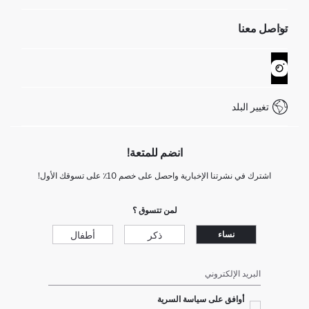
الموارد البشرية
أسئلة تم تكرارها مؤخراً
تواصل معنا
GIFT CLUB
عمليات الارجاع و الاستبدال السهلة
تتبع الشحنة
نموذج الاتصال
كيف يمكنك التسوق في ديفاكتو ؟
خدمة العملاء
WhatsApp +90 850 811 7300
تغيير البلد
انضم للمتعة!
اشترك في نشرتنا الإخبارية واحصل على خصم 10٪ على تسوقك الأول!
لمن تتسوق ؟
ذكر
أطفال
نساء
البريد الإلكتروني
أوافق على سياسة السرية