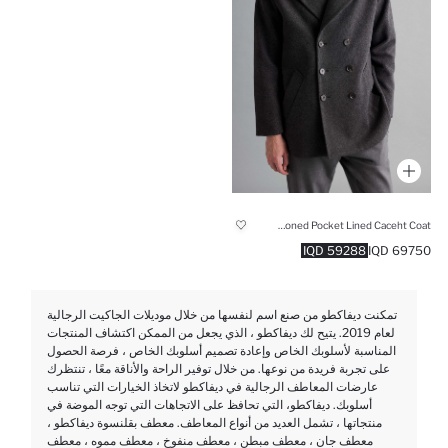
Slim Fit Buttoned Pocket Lined Caceht Coat
59288 IQD
69750 IQD
تمكنت ديفاكطو من صنع اسم لنفسها من خلال موديلات الجاكيت الرجالية
لعام 2019. يتيح لك ديفاكطو ، الذي يجعل من الممكن اكتشاف المنتجات
المناسبة لأسلوبك الخاص وإعادة تصميم أسلوبك الخاص ، فرصة الحصول
على تجربة فريدة من نوعها. من خلال توفير الراحة والأناقة معًا ، تنتظرك
عارضات المعاطف الرجالية في ديفاكطو لاتخاذ الخيارات التي تناسب
أسلوبك. ديفاكطو، التي تحافظ على الاتجاهات التي توجه الموضة في
منتجاتها ، تشمل العديد من أنواع المعاطف. معطف بقلنسوة ديفاكطو ،
معطف جان ، معطف مبطن ، معطف منفوخ ، معطف مموه ، معطف