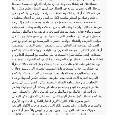
مساعدتك عند إنشاء مجموعة. نماذج سترات التزلج المصممة خصيصًا
للرجال الذين يحبون التزلج في الجبال في أشهر الشتاء تخلق صدىًا رائعًا
في عام 2019 أيضًا. يمكنك أيضًا امتلاك سترات التزلج من ديفاكطو. دفئ
داخلك وجيبك مع أسعار مناسبة لكل ميزانية ، وخيارات أحجام مختلفة ،
خاصة صغيرة (صغيرة - ضيقة) - متوسطة (متوسطة) - كبيرة (كبيرة -
عريضة) ، بدائل ألوان متنوعة ، العديد من الحملات والخصومات ، تصميمات
جميلة ونماذج جذابة ، تقدم لك ديفاكطو تجربة فريدة. مع ديفاكطو ، يمكنك
الحصول على نماذج المعاطف التي تحتاجها ، والتي تدفئ قلبك وجيبك في
مواسم الخريف والشتاء. مواكبة التغييرات الموسمية مع ديفاكطو مع تغير
الظروف المناخية في العالم النامي والمتغير ، تتغير المعايير الموسمية
أيضًا. لكي لا تتأثر بالمواسم المتكررة والتقلبات الجوية ، تقدم لك ديفاكطو
منتجات رائعة. يمكنك شراء المنتجات التي تتناسب مع أسلوبك الخاص أو
إنشاء نمط جديد لنفسك. بهذه الطريقة ، يمكنك مواكبة التغيرات الموسمية
مع ديفاكطو. جلب الاتجاهات إلى الحياة يمكنك جعل اتجاهات 2019 جزءًا
من حياتك من خلال المنتجات ذات التصميم العصري التي توسع الآفاق ،
وتجلب أساليب جديدة للحياة. بعد الموضة عن كثب ، يمنحك ديفاكطو
الفرصة لتجربة الاتجاهات. بهذه الطريقة ، يمكنك عكس أسلوبك وإحياء
الاتجاهات من خلال مناهج الثقافة الشعبية. تذكر ، ليس عليك أن ترتدي
ملابس غير مريحة لتبدو جميلة. مع ديفاكطو، يمكنك أن تبدو أنيقًا وتشعر
بالراحة. لوّن عالمك مع ديفاكطو ترحب بك بدائل الألوان الجميلة ، تثير
ديفاكطو اهتمامًا كبيرًا بفضل ألوانها التي تناسب كل الأذواق. يمكن للرجال
الذين يحبون ظلال اللون الأزرق اختيار النماذج ذات اللون الأزرق
والفيروزي والنيلي ، وقد يفضل أولئك الذين يحبون درجات الألوان الفاتحة
موديلات معاطف الرجال باللونين الوردي والأبيض والأصفر. أيضًا ، مع
ديفاكطو ، يمكنك الوصول إلى موديلات المعاطف باللون الكاكي