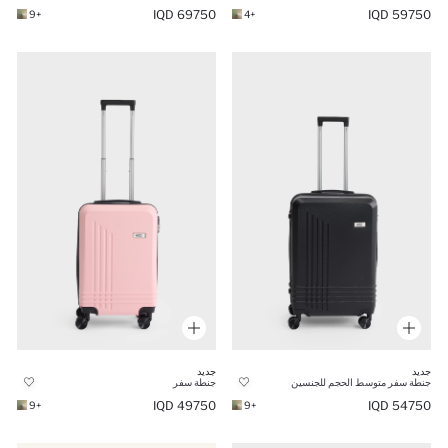
69750 IQD
59750 IQD
+9
+4
جديد
جديد
جنطة سفر متوسط الحجم للجنسين
جنطة سفر
49750 IQD
54750 IQD
+9
+9