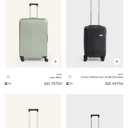
جديد
جديد
Unisex Hardcover Small Suitcase
جنطة سفر
79750 IQD
49750 IQD
+9
+9