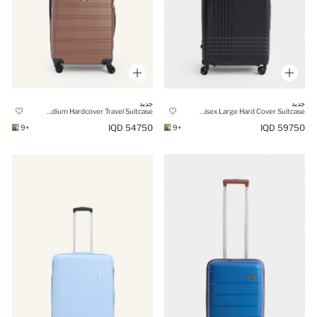
جديد
جديد
Unisex Medium Hardcover Travel Suitcase
Unisex Large Hard Cover Suitcase
54750 IQD
59750 IQD
+9
+9