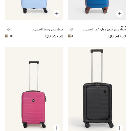
جديد
جنطة سفر صغيرة هارد كفر للجنسين
جنطة سفر وسط للجنسين
59750 IQD
54750 IQD
+10
+4