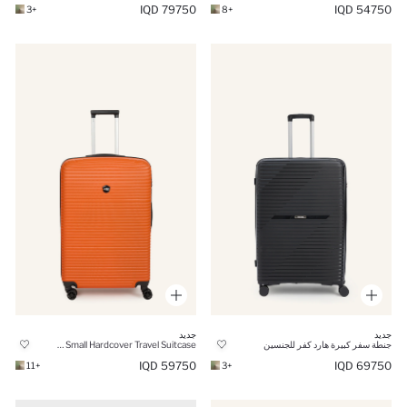
79750 IQD
54750 IQD
+3
+8
جديد
جديد
جنطة سفر كبيرة هارد كفر للجنسين
Unisex Small Hardcover Travel Suitcase
59750 IQD
69750 IQD
+11
+3