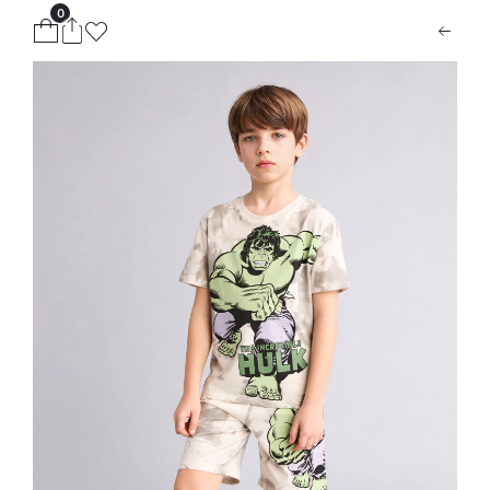
0
ion