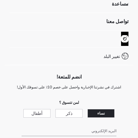
مساعدة
تعرف علينا
الموارد البشرية
أسئلة تم تكرارها مؤخراً
تواصل معنا
GIFT CLUB
عمليات الارجاع و الاستبدال السهلة
تتبع الشحنة
نموذج الاتصال
كيف يمكنك التسوق في ديفاكتو ؟
خدمة العملاء
WhatsApp +90 850 811 7300
تغيير البلد
انضم للمتعة!
اشترك في نشرتنا الإخبارية واحصل على خصم 10٪ على تسوقك الأول!
لمن تتسوق ؟
ذكر
أطفال
نساء
البريد الإلكتروني