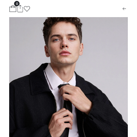
0
ion