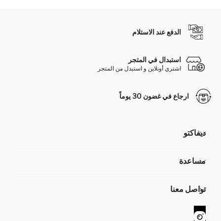
الدفع عند الاستلام
استبدال في المتجر
اشتري أونلاين و استبدل من المتجر
ارجاع في غضون 30 يوماً
ديفاكتو
مؤسسي
مساعدة
تعرف علينا
الموارد البشرية
أسئلة تم تكرارها مؤخراً
تواصل معنا
GIFT CLUB
عمليات الارجاع و الاستبدال السهلة
تتبع الشحنة
نموذج الاتصال
كيف يمكنك التسوق في ديفاكتو ؟
خدمة العملاء