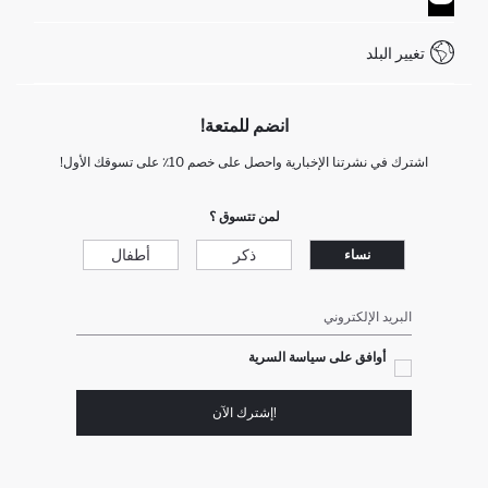
WhatsApp +90 850 811 7300
تغيير البلد
انضم للمتعة!
اشترك في نشرتنا الإخبارية واحصل على خصم 10٪ على تسوقك الأول!
لمن تتسوق ؟
ذكر
أطفال
نساء
البريد الإلكتروني
أوافق على سياسة السرية
!إشترك الآن