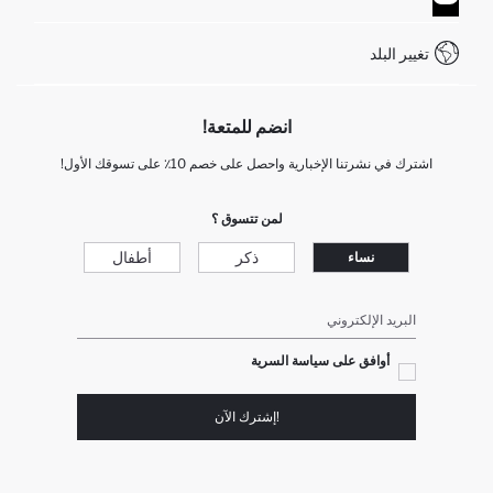
WhatsApp +90 850 811 7300
تغيير البلد
انضم للمتعة!
اشترك في نشرتنا الإخبارية واحصل على خصم 10٪ على تسوقك الأول!
لمن تتسوق ؟
ذكر
أطفال
نساء
البريد الإلكتروني
أوافق على سياسة السرية
!إشترك الآن