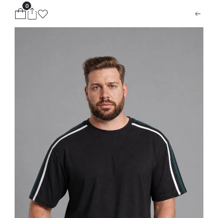
0
ion