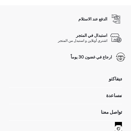
الدفع عند الاستلام
استبدال في المتجر
اشتري أونلاين و استبدل من المتجر
ارجاع في غضون 30 يوماً
ديفاكتو
مؤسسي
مساعدة
تعرف علينا
الموارد البشرية
أسئلة تم تكرارها مؤخراً
تواصل معنا
GIFT CLUB
عمليات الارجاع و الاستبدال السهلة
تتبع الشحنة
نموذج الاتصال
كيف يمكنك التسوق في ديفاكتو ؟
خدمة العملاء