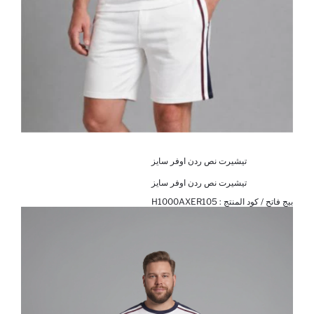
تيشيرت نص ردن اوفر سايز
تيشيرت نص ردن اوفر سايز
بيج فاتح / كود المنتج :
H1000AXER105