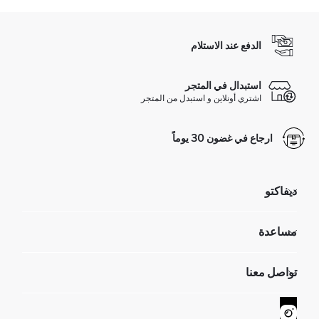
الدفع عند الاستلام
استبدال في المتجر
اشتري أونلاين و استبدل من المتجر
ارجاع في غضون 30 يوماً
ديفاكتو
مؤسسي
مساعدة
تعرف علينا
الموارد البشرية
أسئلة تم تكرارها مؤخراً
تواصل معنا
GIFT CLUB
عمليات الارجاع و الاستبدال السهلة
تتبع الشحنة
نموذج الاتصال
كيف يمكنك التسوق في ديفاكتو ؟
خدمة العملاء