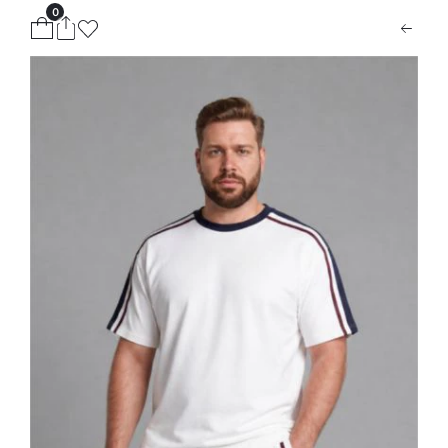
0
ion