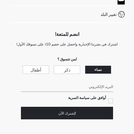
WhatsApp +90 850 811 7300
تغيير البلد
انضم للمتعة!
اشترك في نشرتنا الإخبارية واحصل على خصم 10٪ على تسوقك الأول!
لمن تتسوق ؟
ذكر
أطفال
نساء
البريد الإلكتروني
أوافق على سياسة السرية
!إشترك الآن