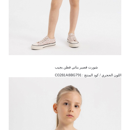
شورت قصير بناتي قطن بجيب
اللون الحجري / كود المنتج :
C0281A8BG791