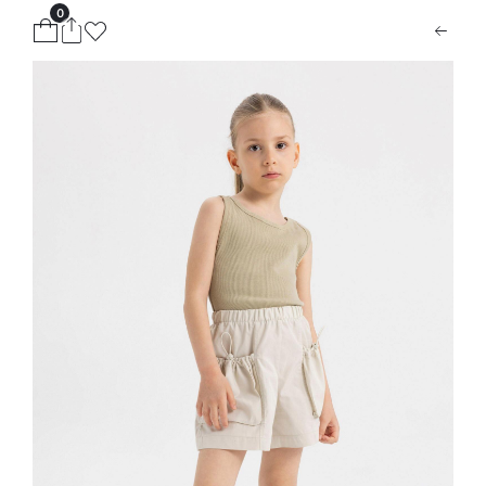
0
ion