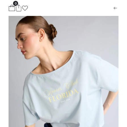
0
ion