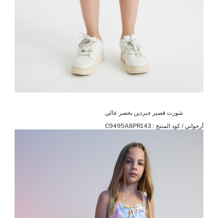
شورت قصير جبردين بخصر عالي
أرجواني / كود المنتج :
C9495A8PR143