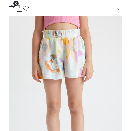
0
ion