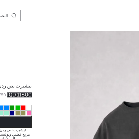
تيشيرت نص ردن
11800 IQD
0 IQD
نف
مزيج قطني وبوليستر
الربيع/الص