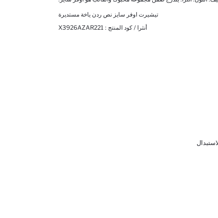
تيشيرت اوفر سايز نص ردن ياخة مستديرة
أنثرا / كود المنتج :
X3926AZAR221
لاستبدال