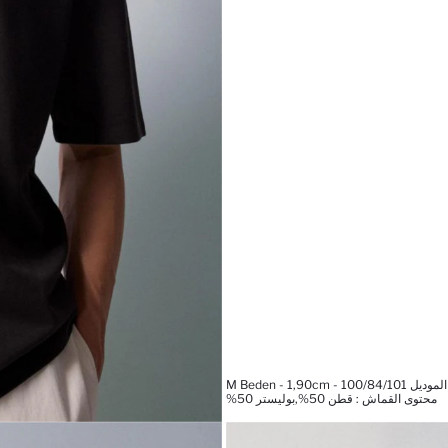
M Beden - 1,90cm - 100
محتوى القماش : قطن 50%,بوليستر 50%