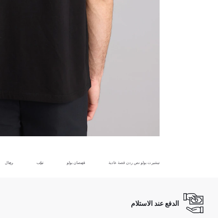
تيشيرت بولو نص ردن قصة عادية
قمصان بولو
ثياب
رجال
الدفع عند الاستلام