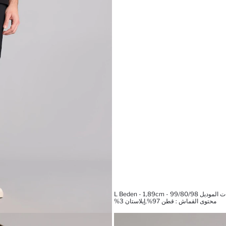
 L Beden - 1,89cm - 99/80/98
محتوى القماش : قطن 97%,إيلاستان 3%