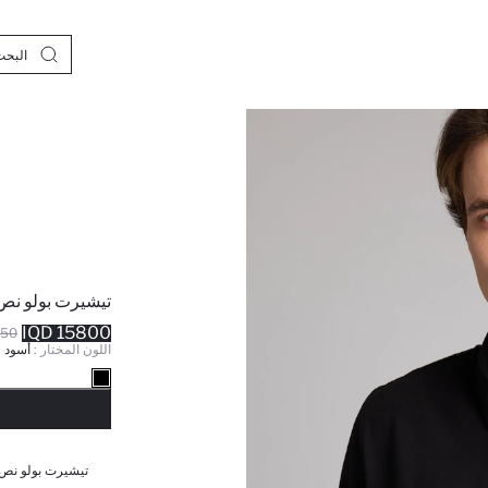
تيشيرت بولو نص
15800 IQD
 IQD
اللون المختار :
أسود
نف
تيشيرت بولو نص 