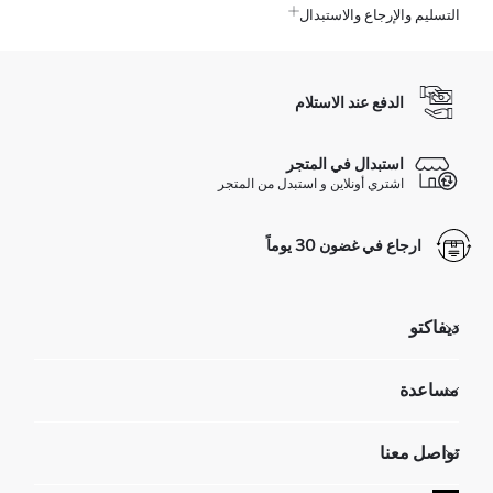
التسليم والإرجاع والاستبدال
الدفع عند الاستلام
استبدال في المتجر
اشتري أونلاين و استبدل من المتجر
ارجاع في غضون 30 يوماً
ديفاكتو
مؤسسي
مساعدة
تعرف علينا
الموارد البشرية
أسئلة تم تكرارها مؤخراً
تواصل معنا
GIFT CLUB
عمليات الارجاع و الاستبدال السهلة
تتبع الشحنة