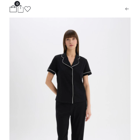
0
ion