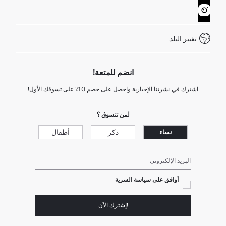
نموذج الاتصال
كيف يمكنك التسوق في ديفاكتو ؟
خدمة العملاء
WhatsApp +90 850 811 7300
تغيير البلد
انضم للمتعة!
اشترك في نشرتنا الإخبارية واحصل على خصم 10٪ على تسوقك الأول!
لمن تتسوق ؟
ذكر
أطفال
نساء
البريد الإلكتروني
أوافق على سياسة السرية
!إشترك الآن