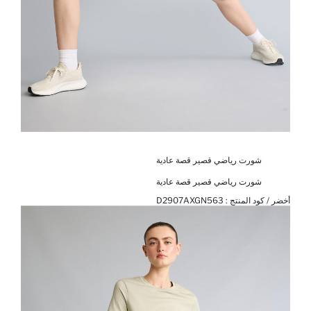
شورت رياضي قصير قصة عادية
شورت رياضي قصير قصة عادية
أخضر / كود المنتج :
D2907AXGN563