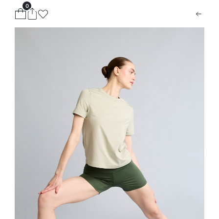
0
ion